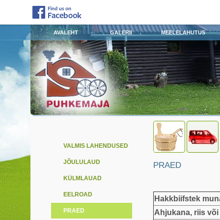
AVALEHT
GALERII
MEELELAHUTUS
VALMIS LAHENDUSED
JÕULULAUD
PRAED
KÜLMLAUAD
EELROAD
Hakkbiifstek muna
PRAED
Ahjukana, riis või 