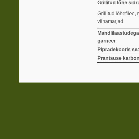
Grillitud lõhe sid
Grillitud lõhefilee, 
viinamarjad
Mandlilaastudega p
garneer
Pipradekooris sea
Prantsuse karbona