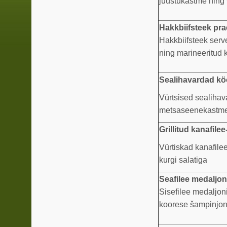
juustukastme ning 
Hakkbiifsteek p
Hakkbiifsteek serv
ning marineeritud 
Sealihavardad kö
Vürtsised sealihava
metsaseenekastm
Grillitud kanafile
Vürtiskad kanafilee 
kurgi salatiga
Seafilee medaljoni
Sisefilee medaljoni
koorese šampinjoni