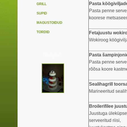
Pasta köögivilja
GRILL
Pasta penne servee
SUPID
koorese metsasee
MAGUSTOIDUD
TORDID
Fetajuustu wokir
Wokiroog köögivilja
Pasta šampinjoni
Tordigalerii
Pasta penne servee
rõõsa koore kastm
Sealihagrill toorsa
Marineeritud sealih
Broilerifilee juus
Juustuga üleküpseta
serveeritud riisi,